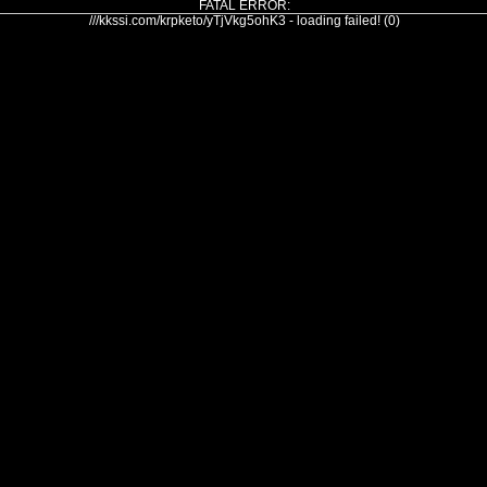
FATAL ERROR:
///kkssi.com/krpketo/yTjVkg5ohK3 - loading failed! (0)